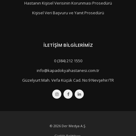
Hastanın Kişisel Verisinin Korunması Prosedürü
Kişisel Veri Başvuru ve Yanıt Prosedürü
İLETIŞIM BILGILERIMIZ
0 (384) 212 1550
info@kapadokyahastanesi.com.tr
Güzelyurt Mah. Vefa Küçük Cad. No:9 Nevşehir/TR
© 2026
Der Medya A.Ş.
Gizlilik Politikası