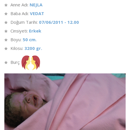
Anne Adı:
NEJLA
Baba Adı:
VEDAT
Doğum Tarihi:
07/06/2011 - 12.00
Cinsiyeti:
Erkek
Boyu:
50 cm.
Kilosu:
3200 gr.
Burç: