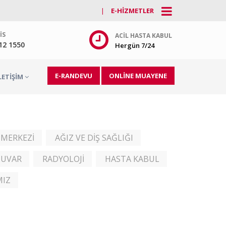
|
E-HIZMETLER
IS
ACIL HASTA KABUL
212 1550
Hergün 7/24
E-RANDEVU
ONLİNE MUAYENE
LETIŞIM
 MERKEZİ
AĞIZ VE DİŞ SAĞLIĞI
TUVAR
RADYOLOJİ
HASTA KABUL
MIZ