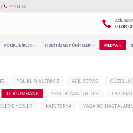
 |
444 81 50
ACIL SERV
0 (384) 
POLIKLINIKLER
TIBBI HIZMET ÜNITELERI
MEDYA
İ
IZ
POLİKLİNİKLERİMİZ
ACİL SERVİS
GÜZELLİK
DOĞUMHANE
YENİ DOĞAN ÜNİTESİ
LABORA
KLEME YERLERİ
KAFETERYA
YABANCI HASTALARI