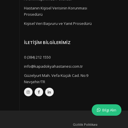
Hastanın Kişisel Verisinin Korunması
Prosedürü
Kişisel Veri Başvuru ve Yanıt Prosedürü
İLETIŞIM BILGILERIMIZ
0 (384) 212 1550
info@kapadokyahastanesi.com.tr
Güzelyurt Mah. Vefa Küçük Cad. No:9
Nevşehir/TR
Bilgi Alın
Gizlilik Politikası