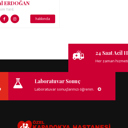
al ERDOĞAN
im Yard.
hakkında
24 Saat Acil 
Her zaman hizmeti
Laboratuvar Sonuç
Laboratuvar sonuçlarınızı öğrenin.