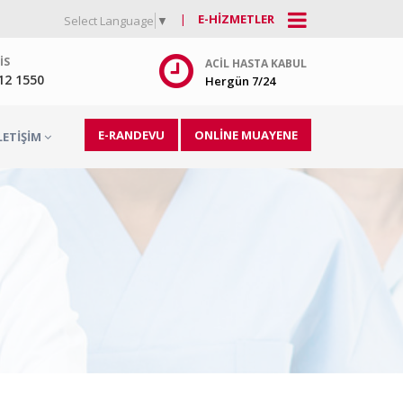
|
E-HIZMETLER
Select Language
▼
IS
ACIL HASTA KABUL
212 1550
Hergün 7/24
E-RANDEVU
ONLİNE MUAYENE
LETIŞIM