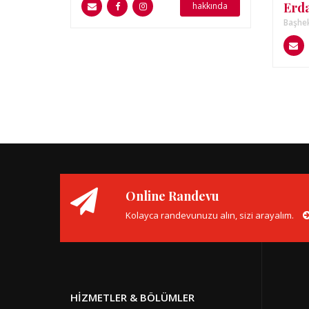
Erd
hakkında
Başhek
Online Randevu
Kolayca randevunuzu alın, sizi arayalım.
HIZMETLER & BÖLÜMLER