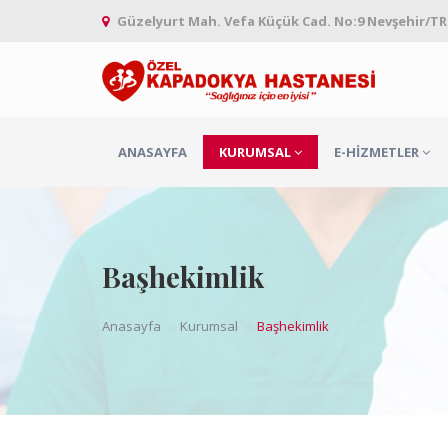
Güzelyurt Mah. Vefa Küçük Cad. No:9 Nevşehir/TR
ANASAYFA
KURUMSAL
E-HIZMETLER
Başhekimlik
Anasayfa
Kurumsal
Başhekimlik