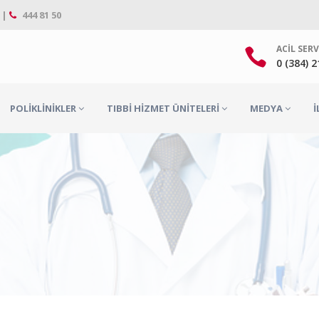
 |
444 81 50
ACIL SERV
0 (384) 
POLIKLINIKLER
TIBBI HIZMET ÜNITELERI
MEDYA
İ