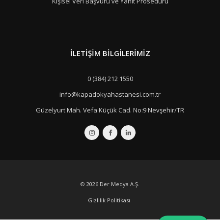
Kişisel Veri Başvuru ve Yanıt Prosedürü
İLETIŞIM BILGILERIMIZ
0 (384) 212 1550
info@kapadokyahastanesi.com.tr
Güzelyurt Mah. Vefa Küçük Cad. No:9 Nevşehir/TR
© 2026
Der Medya A.Ş.
Gizlilik Politikası