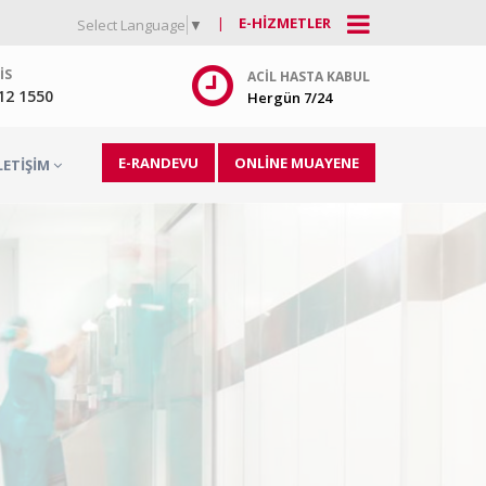
|
E-HIZMETLER
Select Language
▼
IS
ACIL HASTA KABUL
212 1550
Hergün 7/24
E-RANDEVU
ONLİNE MUAYENE
LETIŞIM