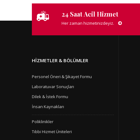
24 Saat Acil Hizmet
Her zaman hizmetinizdeyiz.
HIZMETLER & BÖLÜMLER
Personel Öneri & Şikayet Formu
Laboratuvar Sonuçları
Dilek & İstek Formu
İnsan Kaynakları
Poliklinikler
Tıbbi Hizmet Üniteleri