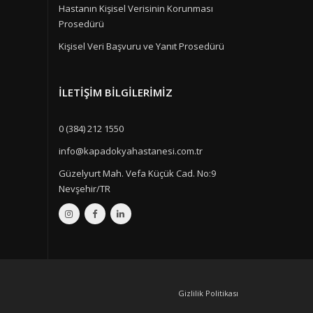
Hastanın Kişisel Verisinin Korunması
Prosedürü
Kişisel Veri Başvuru ve Yanıt Prosedürü
İLETIŞIM BILGILERIMIZ
0 (384) 212 1550
info@kapadokyahastanesi.com.tr
Güzelyurt Mah. Vefa Küçük Cad. No:9
Nevşehir/TR
Gizlilik Politikası