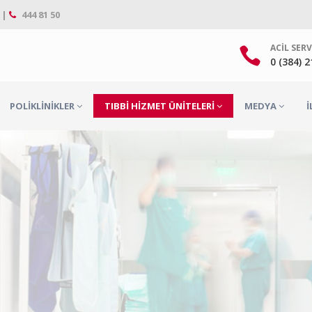
 |
444 81 50
ACIL SERV
0 (384) 
POLIKLINIKLER
TIBBI HIZMET ÜNITELERI
MEDYA
İ