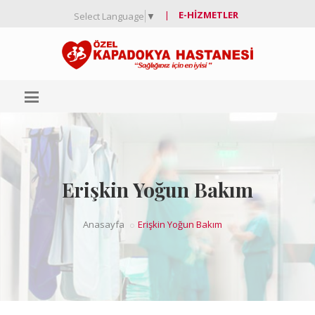
|
E-HIZMETLER
Select Language
▼
Erişkin Yoğun Bakım
Anasayfa
Erişkin Yoğun Bakım