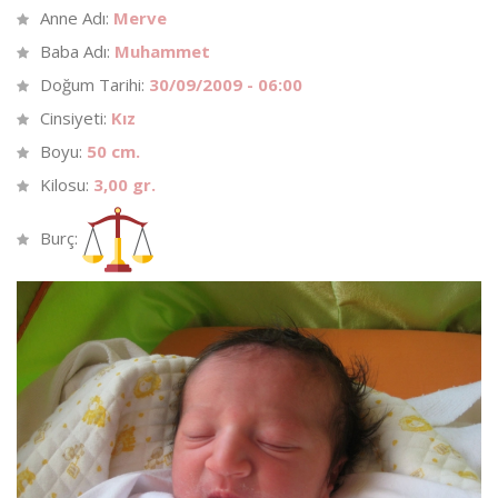
Anne Adı:
Merve
Baba Adı:
Muhammet
Doğum Tarihi:
30/09/2009 - 06:00
Cinsiyeti:
Kız
Boyu:
50 cm.
Kilosu:
3,00 gr.
Burç: