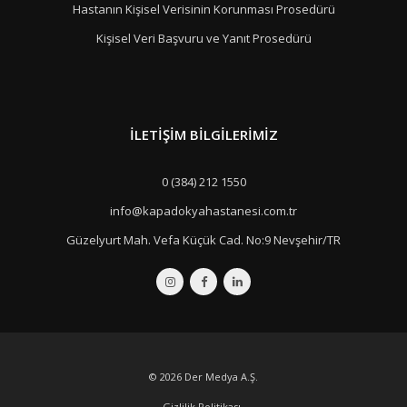
Hastanın Kişisel Verisinin Korunması Prosedürü
Kişisel Veri Başvuru ve Yanıt Prosedürü
İLETIŞIM BILGILERIMIZ
0 (384) 212 1550
info@kapadokyahastanesi.com.tr
Güzelyurt Mah. Vefa Küçük Cad. No:9 Nevşehir/TR
© 2026
Der Medya A.Ş.
Gizlilik Politikası