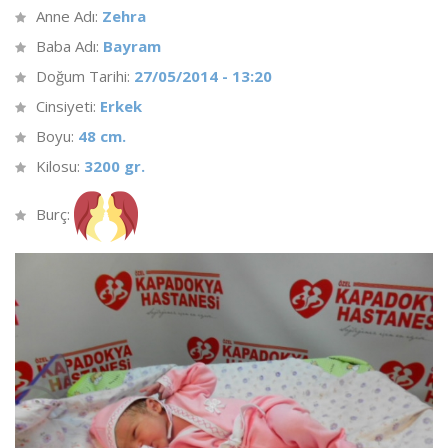
Anne Adı:
Zehra
Baba Adı:
Bayram
Doğum Tarihi:
27/05/2014 - 13:20
Cinsiyeti:
Erkek
Boyu:
48 cm.
Kilosu:
3200 gr.
Burç: