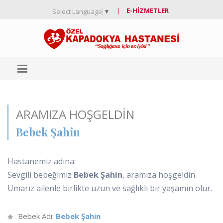
|
E-HIZMETLER
Select Language
▼
ARAMIZA HOŞGELDIN
Bebek Şahin
Hastanemiz adına:
Sevgili bebeğimiz
Bebek Şahin
, aramıza hoşgeldin.
Umarız ailenle birlikte uzun ve sağlıklı bir yaşamın olur.
Bebek Adı:
Bebek Şahin