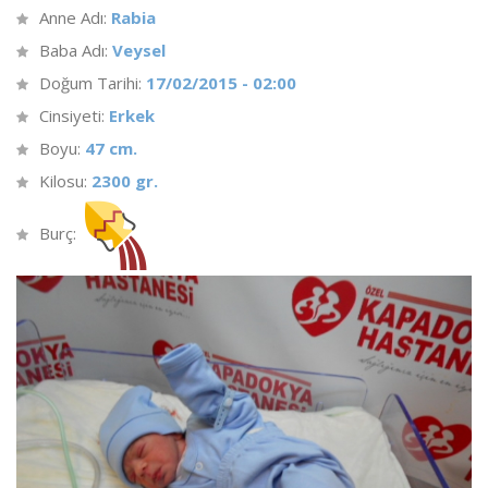
Anne Adı:
Rabia
Baba Adı:
Veysel
Doğum Tarihi:
17/02/2015 - 02:00
Cinsiyeti:
Erkek
Boyu:
47 cm.
Kilosu:
2300 gr.
Burç: