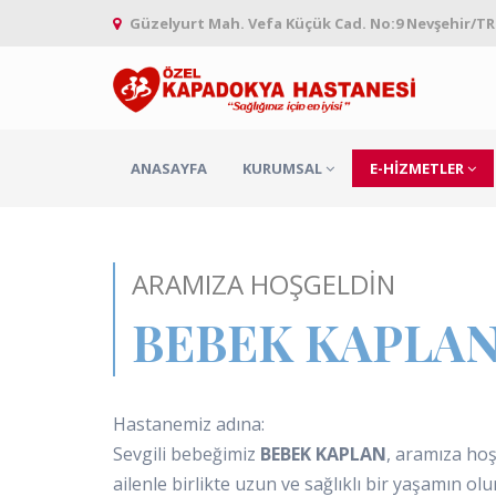
Güzelyurt Mah. Vefa Küçük Cad. No:9 Nevşehir/TR
ANASAYFA
KURUMSAL
E-HIZMETLER
ARAMIZA HOŞGELDIN
BEBEK KAPLA
Hastanemiz adına:
Sevgili bebeğimiz
BEBEK KAPLAN
, aramıza ho
ailenle birlikte uzun ve sağlıklı bir yaşamın olu