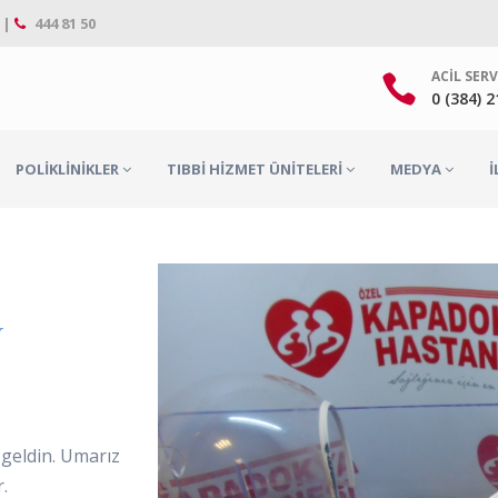
 |
444 81 50
ACIL SERV
0 (384) 
POLIKLINIKLER
TIBBI HIZMET ÜNITELERI
MEDYA
İ
N
şgeldin. Umarız
r.