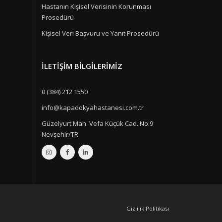
Hastanın Kişisel Verisinin Korunması
Prosedürü
Kişisel Veri Başvuru ve Yanıt Prosedürü
İLETIŞIM BILGILERIMIZ
0 (384) 212 1550
info@kapadokyahastanesi.com.tr
Güzelyurt Mah. Vefa Küçük Cad. No:9
Nevşehir/TR
Gizlilik Politikası