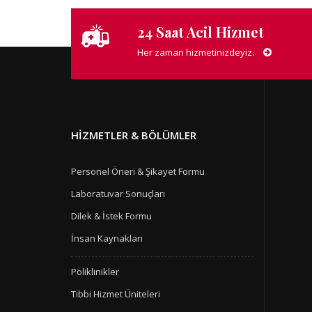
24 Saat Acil Hizmet
Her zaman hizmetinizdeyiz.
HIZMETLER & BÖLÜMLER
Personel Öneri & Şikayet Formu
Laboratuvar Sonuçları
Dilek & İstek Formu
İnsan Kaynakları
Poliklinikler
Tıbbi Hizmet Üniteleri