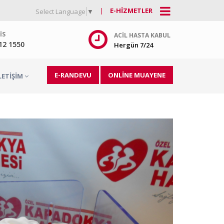
|
E-HIZMETLER
Select Language
▼
IS
ACIL HASTA KABUL
212 1550
Hergün 7/24
E-RANDEVU
ONLİNE MUAYENE
LETIŞIM