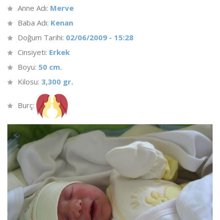
Anne Adı:
Merve
Baba Adı:
Kenan
Doğum Tarihi:
02/06/2009 - 15:28
Cinsiyeti:
Erkek
Boyu:
50 cm.
Kilosu:
3,300 gr.
Burç: