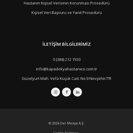
Hastanın Kişisel Verisinin Korunması Prosedürü
Kişisel Veri Başvuru ve Yanıt Prosedürü
İLETIŞIM BILGILERIMIZ
0 (384) 212 1550
info@kapadokyahastanesi.com.tr
Güzelyurt Mah. Vefa Küçük Cad. No:9 Nevşehir/TR
© 2026
Der Medya A.Ş.
Gizlilik Politikası