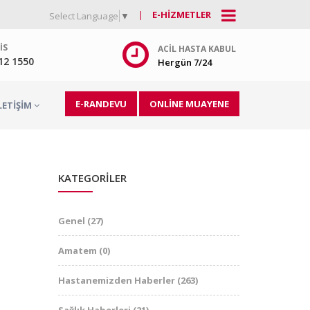
|
E-HIZMETLER
Select Language
▼
IS
ACIL HASTA KABUL
212 1550
Hergün 7/24
E-RANDEVU
ONLİNE MUAYENE
LETIŞIM
KATEGORILER
Genel
(27)
Amatem
(0)
Hastanemizden Haberler
(263)
Sağlık Haberleri
(21)