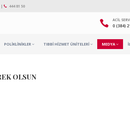
 |
444 81 50
ACIL SERV
0 (384) 
POLIKLINIKLER
TIBBI HIZMET ÜNITELERI
MEDYA
İ
REK OLSUN