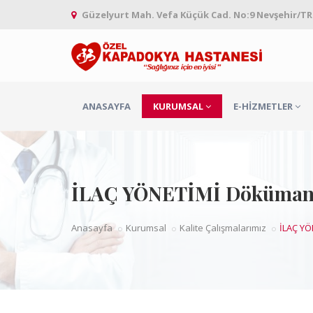
Güzelyurt Mah. Vefa Küçük Cad. No:9 Nevşehir/TR
ANASAYFA
KURUMSAL
E-HIZMETLER
İLAÇ YÖNETİMİ Döküman
Anasayfa
Kurumsal
Kalite Çalışmalarımız
İLAÇ YÖ