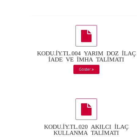
KODU.İY.TL.004 YARIM DOZ İLAÇ
İADE VE İMHA TALİMATI
Göster
KODU.İY.TL.020 AKILCI İLAÇ
KULLANMA TALİMATI