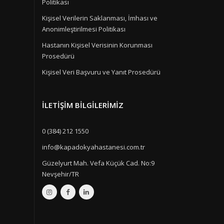
Politikası
Kişisel Verilerin Saklanması, İmhası ve
Anonimleştirilmesi Politikası
Hastanın Kişisel Verisinin Korunması
Prosedürü
Kişisel Veri Başvuru ve Yanıt Prosedürü
İLETIŞIM BILGILERIMIZ
0 (384) 212 1550
info@kapadokyahastanesi.com.tr
Güzelyurt Mah. Vefa Küçük Cad. No:9
Nevşehir/TR