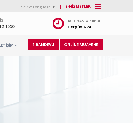
|
E-HIZMETLER
Select Language
▼
IS
ACIL HASTA KABUL
212 1550
Hergün 7/24
E-RANDEVU
ONLİNE MUAYENE
LETIŞIM