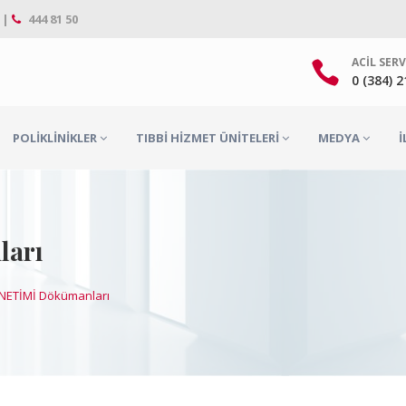
 |
444 81 50
ACIL SERV
0 (384) 
POLIKLINIKLER
TIBBI HIZMET ÜNITELERI
MEDYA
İ
ları
NETİMİ Dökümanları