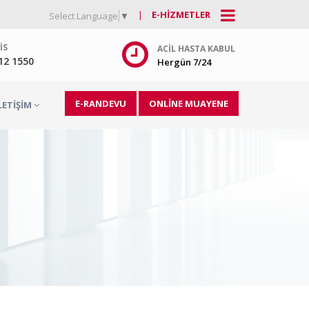
|
E-HIZMETLER
Select Language
▼
IS
ACIL HASTA KABUL
212 1550
Hergün 7/24
E-RANDEVU
ONLİNE MUAYENE
LETIŞIM