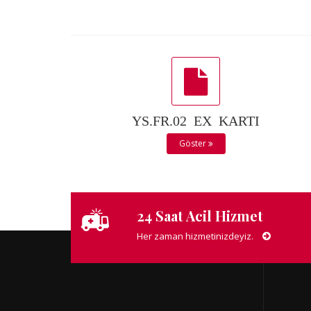
YS.FR.02 EX KARTI
Göster
24 Saat Acil Hizmet
Her zaman hizmetinizdeyiz.