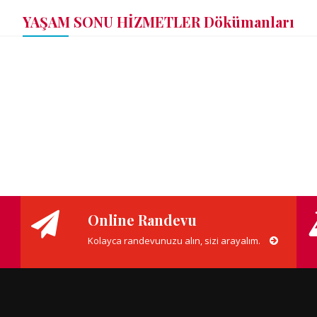
YAŞAM SONU HİZMETLER Dökümanları
Online Randevu
Kolayca randevunuzu alın, sizi arayalım.