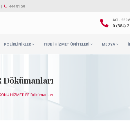
 |
444 81 50
ACIL SERV
0 (384) 
POLIKLINIKLER
TIBBI HIZMET ÜNITELERI
MEDYA
İ
 Dökümanları
SONU HİZMETLER Dökümanları