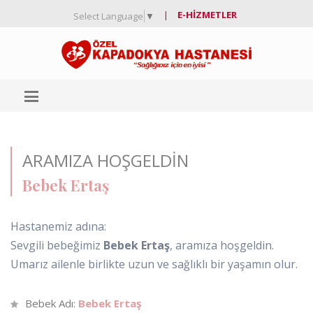
|
E-HIZMETLER
Select Language
▼
ARAMIZA HOŞGELDIN
Bebek Ertaş
Hastanemiz adına:
Sevgili bebeğimiz
Bebek Ertaş
, aramıza hoşgeldin.
Umarız ailenle birlikte uzun ve sağlıklı bir yaşamın olur.
Bebek Adı:
Bebek Ertaş