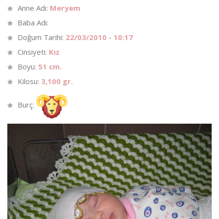
Anne Adı:
Meryem
Baba Adı:
Doğum Tarihi:
22/03/2010 - 10:17
Cinsiyeti:
Kız
Boyu:
51 cm.
Kilosu:
3,100 gr.
Burç: