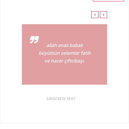
allah analı babalı
h
büyütsün selamlar fatih
ve hacer çiftcibaşı.
24/03/2010 18:01