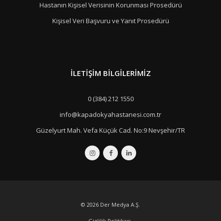
Hastanın Kişisel Verisinin Korunması Prosedürü
Kişisel Veri Başvuru ve Yanıt Prosedürü
İLETIŞIM BILGILERIMIZ
0 (384) 212 1550
info@kapadokyahastanesi.com.tr
Güzelyurt Mah. Vefa Küçük Cad. No:9 Nevşehir/TR
© 2026
Der Medya A.Ş.
Gizlilik Politikası