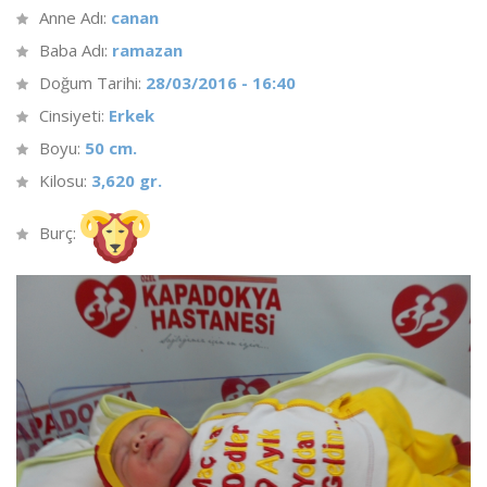
Anne Adı:
canan
Baba Adı:
ramazan
Doğum Tarihi:
28/03/2016 - 16:40
Cinsiyeti:
Erkek
Boyu:
50 cm.
Kilosu:
3,620 gr.
Burç: