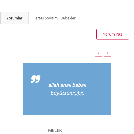
Yorumlar
ertaş Soyisimli Bebekler
Yorum Yaz
allah analı babalı
büyütsün::):):):)
MELEK