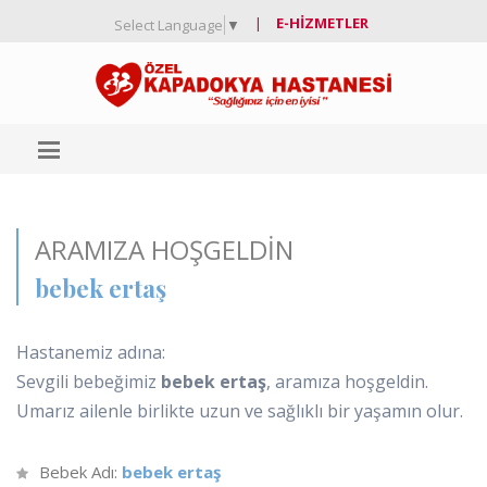
|
E-HIZMETLER
Select Language
▼
ARAMIZA HOŞGELDIN
bebek ertaş
Hastanemiz adına:
Sevgili bebeğimiz
bebek ertaş
, aramıza hoşgeldin.
Umarız ailenle birlikte uzun ve sağlıklı bir yaşamın olur.
Bebek Adı:
bebek ertaş